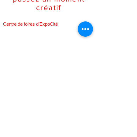
créatif
Centre de foires d’ExpoCité
Salle E
2005, rue de l’Exposition
Québec (Québec) G1L 0B7
Vendredi 2 avril 2027: Formations
Samedi 3 avril 2027: 10 h à 17 h/ Visiteurs
Dimanche 4 avril 2027: 9 h à 15 h‎/
Visiteurs
Courriel:
salondesartsenfolie@gmail.com
Pour nous rejoindre: Isabelle
450-803-5447
/
Martine
418-922-1110
/ Sylvie
581-998-2464
FAQ