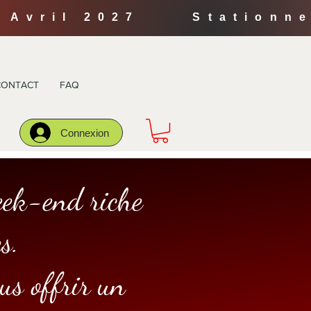
3-4 Avril 2027 Station
CONTACT
FAQ
Connexion
eek-end riche
s.
us offrir un