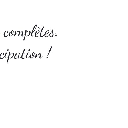
 complètes.
cipation !