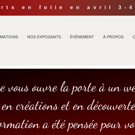
arts en folie en avril 
MATIONS
NOS EXPOSANTS
ÉVÈNEMENT
À PROPOS
ue vous ouvre la porte à un w
en créations et en découverte
rmation a été pensée pour vo