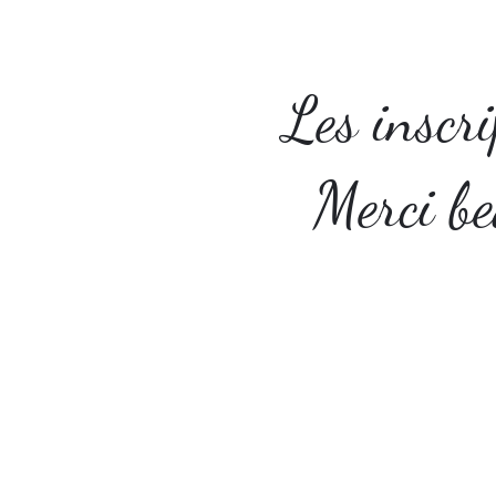
Les inscr
Merci be